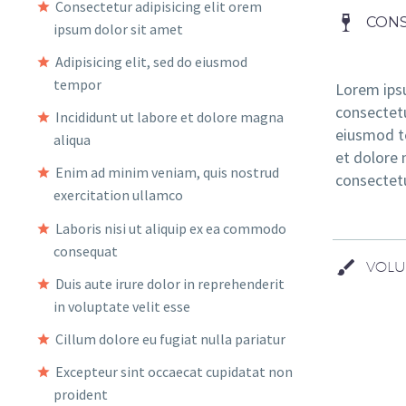
Consectetur adipisicing elit orem
CONS
ipsum dolor sit amet
Adipisicing elit, sed do eiusmod
tempor
Lorem ips
consectetu
Incididunt ut labore et dolore magna
eiusmod te
aliqua
et dolore 
Enim ad minim veniam, quis nostrud
consectet
exercitation ullamco
Laboris nisi ut aliquip ex ea commodo
consequat
VOLU
Duis aute irure dolor in reprehenderit
in voluptate velit esse
Cillum dolore eu fugiat nulla pariatur
Excepteur sint occaecat cupidatat non
proident