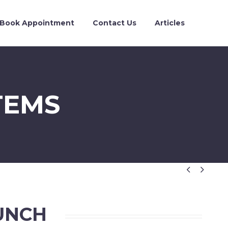
Book Appointment
Contact Us
Articles
TEMS


UNCH