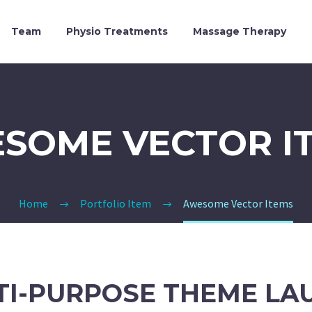
Team
Physio Treatments
Massage Therapy
SOME VECTOR I
Home
Portfolio Item
Awesome Vector Items
TI-PURPOSE THEME LA