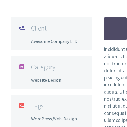
Client

Awesome Company LTD
incididunt
aliqua. Ut
nostrud ex
Category

dolor sit 
pisicing e
Website Design
inci didun
aliqua. Ut
nostrud ex
Tags

nisi ut al
consequat.
WordPress,Web, Design
ullamco ip