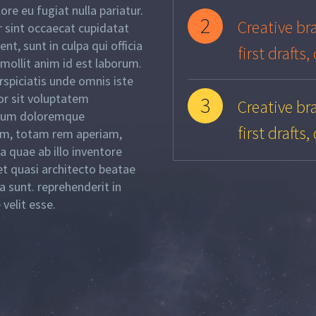
ore eu fugiat nulla pariatur.
2
Creative bra
 sint occaecat cupidatat
nt, sunt in culpa qui officia
first drafts
mollit anim id est laborum.
rspiciatis unde omnis iste
or sit voluptatem
3
Creative bra
ium doloremque
first drafts
um, totam rem aperiam,
a quae ab illo inventore
 et quasi architecto beatae
ta sunt. reprehenderit in
 velit esse.