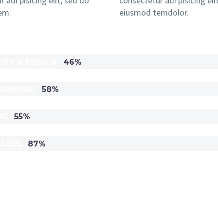
 adi pisicing elit, sed do
consectetur adi pisicing eli
em.
eiusmod temdolor.
LITY & DESIGN
46%
RAMMING
58%
NG
55%
BASES
87%