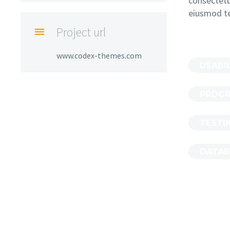
consectetur
eiusmod t
Project url

www.codex-themes.com
USABI
PROG
TESTI
DATA