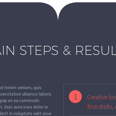
IN STEPS & RESU
ad minim veniam, quis
xercitation ullamco laboris
1
Creative bra
liquip ex ea commodo
first drafts
. Duis aute irure dolor in
erit in voluptate velit esse