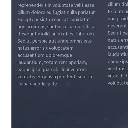
cillum dol
reprehenderit in voluptate velit esse
Excepteur
cillum dolore eu fugiat nulla pariatur.
non proide
Excepteur sint occaecat cupidatat
deserunt 
non proident, sunt in culpa qui officia
Sed ut pe
deserunt mollit anim id est laborum.
natus err
Sed ut perspiciatis unde omnis iste
accusant
natus error sit voluptatem
laudanti
accusantium doloremque
eaque ips
laudantium, totam rem aperiam,
veritatis
eaque ipsa quae ab illo inventore
vitae dic
veritatis et quasin proident, sunt in
voluptate
culpa qui officia de.