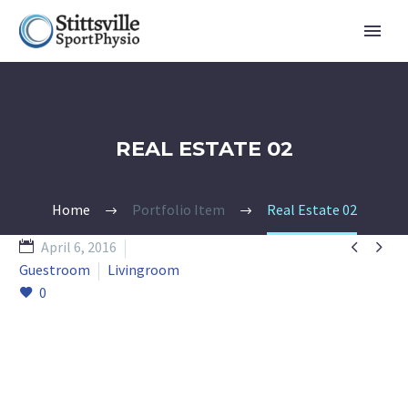
REAL ESTATE 02
Home
Portfolio Item
Real Estate 02


April 6, 2016
Guestroom
Livingroom
0