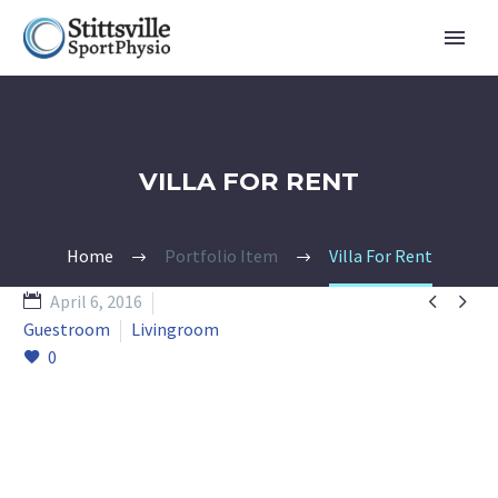
VILLA FOR RENT
Home
Portfolio Item
Villa For Rent


April 6, 2016
Guestroom
Livingroom
0